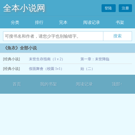
全本小说网
登陆
注册
分类
排行
完本
阅读记录
书架
《魚衣》全部小说
[经典小说]
末世生存指南（1 v 2）
第一章：末世降臨
[经典小说]
假面舞會（校園 1v1）
始（二）
01-10
12-13
首页
我的书架
阅读记录
顶部↑