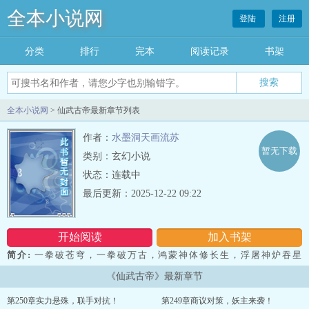
全本小说网
登陆
注册
分类
排行
完本
阅读记录
书架
全本小说网
> 仙武古帝最新章节列表
作者：
水墨洞天画流苏
暂无下载
类别：玄幻小说
状态：连载中
最后更新：2025-12-22 09:22
开始阅读
加入书架
简介:
一拳破苍穹，一拳破万古，鸿蒙神体修长生，浮屠神炉吞星
宇，吾为帝尊，万族皆服！ ...
《仙武古帝》最新章节
第250章实力悬殊，联手对抗！
第249章商议对策，妖主来袭！