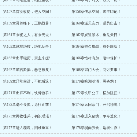
第155章勾结魔道，猖狂至极！
第156章高手对决，毁灭一切！
第157章首次收徒，进入空间！
第158章传承空间，峰主印记！
第159章灵剑峰下，王鹏找爹！
第160章逆天实力，强势出击！
第161章来犯之人，有来无去！
第162章妖道禁术，重见天日！
第163章施展绝技，绝地反击！
第164章持久鏖战，难分胜负！
第165章出手狠厉，宗主来援!
第166章惜材有加，暗中保护！
第167章谎言欺骗，恶意报复！
第168章宗门大会，商讨要事！
第169章只能前进，不能后退！
第170章暗潮汹涌，黑炎豹！
第171章出师不利，铁骨狼群！
第172章铁甲公子，横加阻拦！
第173章毫不畏惧，勇往直前！
第174章返回宗门，开启秘境！
第175章再收徒弟，初识瑶瑶！
第176章进入秘境，争夺造化！
第177章进入秘境，困难重重！
第178章弱肉强食，适者生存！