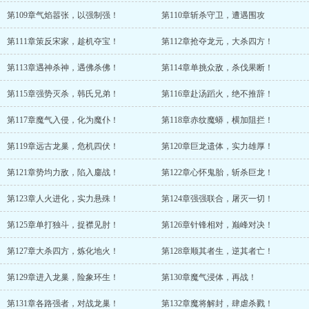
第109章气焰嚣张，以强制强！
第110章斩杀守卫，遭遇围攻
第111章策反宋家，趁机夺宝！
第112章抢夺龙元，大杀四方！
第113章遇神杀神，遇佛杀佛！
第114章单挑众敌，杀伐果断！
第115章强势灭杀，韩氏兄弟！
第116章赴汤蹈火，绝不推辞！
第117章魔气入侵，化为魔仆！
第118章赤纹魔蟒，横加阻拦！
第119章远古龙巢，危机四伏！
第120章巨龙遗体，实力雄厚！
第121章势均力敌，陷入鏖战！
第122章心怀鬼胎，斩杀巨龙！
第123章人火进化，实力悬殊！
第124章强强联合，屠灭一切！
第125章单打独斗，捉襟见肘！
第126章针锋相对，巅峰对决！
第127章大杀四方，炼化地火！
第128章顺其者生，逆其者亡！
第129章进入龙巢，险象环生！
第130章魔气浸体，再战！
第131章各路强者，对战龙巢！
第132章魔将解封，肆虐杀戮！