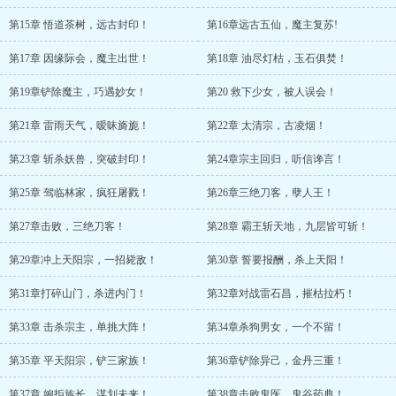
第15章 悟道茶树，远古封印！
第16章远古五仙，魔主复苏!
第17章 因缘际会，魔主出世！
第18章 油尽灯枯，玉石俱焚！
第19章铲除魔主，巧遇妙女！
第20 救下少女，被人误会！
第21章 雷雨天气，暧昧旖旎！
第22章 太清宗，古凌烟！
第23章 斩杀妖兽，突破封印！
第24章宗主回归，听信谗言！
第25章 驾临林家，疯狂屠戮！
第26章三绝刀客，孽人王！
第27章击败，三绝刀客！
第28章 霸王斩天地，九层皆可斩！
第29章冲上天阳宗，一招毙敌！
第30章 誓要报酬，杀上天阳！
第31章打碎山门，杀进内门！
第32章对战雷石昌，摧枯拉朽！
第33章 击杀宗主，单挑大阵！
第34章杀狗男女，一个不留！
第35章 平天阳宗，铲三家族！
第36章铲除异己，金丹三重！
第37章 婉拒族长，谋划未来！
第38章击败鬼医，鬼谷药典！