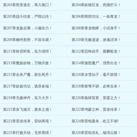
第203章死里逃生，再入狼口！
第204章妖狼巨龙，死缠烂斗！
第205章战斗结束，严阵以待！
第206章两部功法，一条青龙！
第207章龙族后裔，小漏实力！
第208章青龙咆哮，小试身手！
第209章幽州形势，不容乐观！
第210章无极遗迹，迷魂沼泽！
第211章铁背鳄鱼，实力强悍！
第212章恐怖凶手，紫麟蛟龙！
第213章魔族妖物，万物共敌！
第214章激怒魔尸，强势出击！
第215章击杀尸魔，获生死丹！
第216章冰雪仙子，毫不留情！
第217章妖族功法，诡异多端！
第218章桀骜不驯，必将击杀！
第219章无极神丹，实力大升！
第220章炼狱雷君，雷霆之力！
第221章灰飞烟灭，肃杀之感！
第222章鸿蒙之种，雷道传承！
第223章雷道传承，雷劫再现！
第224章雷电轰杀，屹立不倒!
第225章打败天劫，无所畏惧！
第226章雷劫洗礼，烟消云散！