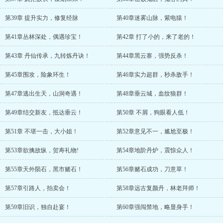
第39章 提升实力，修复经脉
第40章迷雾山脉，紫电猿！
第41章丛林深处，偶遇珍宝！
第42章 打了小的，来了老的！
第43章 丹仙传承，九转炼丹诀！
第44章黑云寨，强势反杀！
第45章围攻，险象环生！
第46章实力超群，秒杀敌手！
第47章逃出生天，山洞奇遇！
第48章垂云城，血纹狼群！
第49章结交新友，抵达垂云！
第50章 不屑，狗眼看人低！
第51章 不堪一击，大小姐！
第52章意见不一，尴尬至极！
第53章欲擒故纵，贺寿礼物!
第54章地阶丹炉，震惊众人！
第55章天外陨石，黑市赌石！
第56章赌石成功，刀意草！
第57章引路人，拍卖会！
第58章远古复颜丹，林老拜师！
第59章旧识，独自赴宴！
第60章强闯禁地，略显身手！