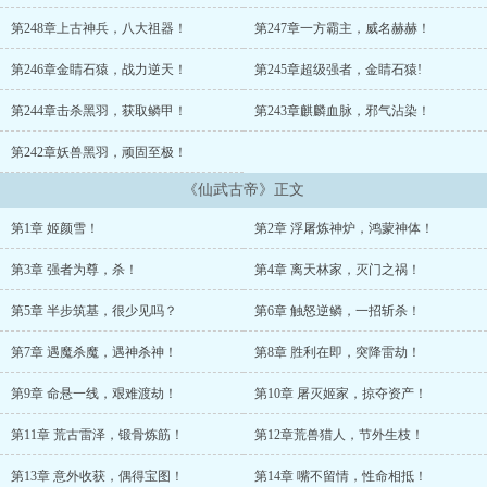
第248章上古神兵，八大祖器！
第247章一方霸主，威名赫赫！
第246章金睛石猿，战力逆天！
第245章超级强者，金睛石猿!
第244章击杀黑羽，获取鳞甲！
第243章麒麟血脉，邪气沾染！
第242章妖兽黑羽，顽固至极！
《仙武古帝》正文
第1章 姬颜雪！
第2章 浮屠炼神炉，鸿蒙神体！
第3章 强者为尊，杀！
第4章 离天林家，灭门之祸！
第5章 半步筑基，很少见吗？
第6章 触怒逆鳞，一招斩杀！
第7章 遇魔杀魔，遇神杀神！
第8章 胜利在即，突降雷劫！
第9章 命悬一线，艰难渡劫！
第10章 屠灭姬家，掠夺资产！
第11章 荒古雷泽，锻骨炼筋！
第12章荒兽猎人，节外生枝！
第13章 意外收获，偶得宝图！
第14章 嘴不留情，性命相抵！