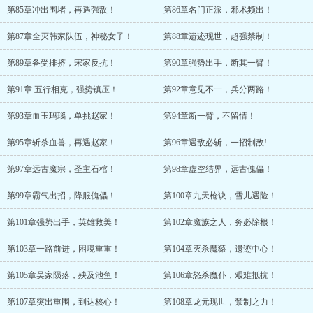
第85章冲出围堵，再遇强敌！
第86章名门正派，邪术频出！
第87章全灭韩家队伍，神秘女子！
第88章遗迹现世，超强禁制！
第89章备受排挤，宋家反抗！
第90章强势出手，断其一臂！
第91章 五行相克，强势镇压！
第92章意见不一，兵分两路！
第93章血玉玛瑙，单挑赵家！
第94章断一臂，不留情！
第95章斩杀血兽，再遇赵家！
第96章遇敌必斩，一招制敌!
第97章远古魔宗，圣主石棺！
第98章虚空结界，远古傀儡！
第99章霸气出招，降服傀儡！
第100章九天枪诀，雪儿遇险！
第101章强势出手，英雄救美！
第102章魔族之人，务必除根！
第103章一路前进，困境重重！
第104章灭杀魔猿，遗迹中心！
第105章吴家陨落，殃及池鱼！
第106章怒杀魔仆，艰难抵抗！
第107章突出重围，到达核心！
第108章龙元现世，禁制之力！