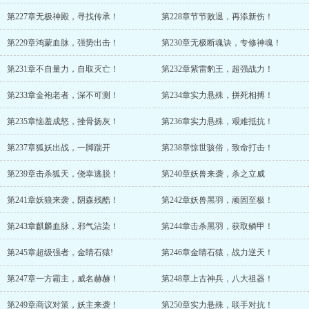
第227章无极神殿，寻找传承！
第228章节节败退，再添新伤！
第229章鸿蒙血脉，强势出击！
第230章无极断魂诀，专修神魂！
第231章不自量力，自取灭亡！
第232章紫雷豹王，超强战力！
第233章金袍老者，深不可测！
第234章实力悬殊，拼死相搏！
第235章恼羞成怒，挫骨扬灰！
第236章实力悬殊，艰难抵抗！
第237章狐妖出战，一脚踹开
第238章惊世骇俗，致命打击！
第239章击杀狐天，侥幸逃脱！
第240章妖兽来袭，杀之立威
第241章妖狼来袭，阴森残酷！
第242章妖兽黑羽，顽固至极！
第243章麒麟血脉，邪气沾染！
第244章击杀黑羽，获取鳞甲！
第245章超级强者，金睛石猿!
第246章金睛石猿，战力逆天！
第247章一方霸主，威名赫赫！
第248章上古神兵，八大祖器！
第249章商议对策，妖主来袭！
第250章实力悬殊，联手对抗！