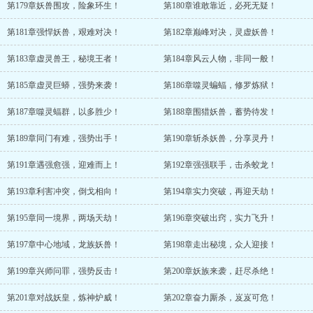
第179章妖兽围攻，险象环生！
第180章谁敢靠近，必死无疑！
第181章强悍妖兽，艰难对决！
第182章巅峰对决，灵虚妖兽！
第183章虚灵兽王，秘境王者！
第184章风云人物，非同一般！
第185章虚灵巨蟒，强势来袭！
第186章噬灵蝙蝠，修罗炼狱！
第187章噬灵蝠群，以多胜少！
第188章围猎妖兽，蓄势待发！
第189章同门有难，强势出手！
第190章斩杀妖兽，分享灵丹！
第191章遇强愈强，迎难而上！
第192章强强联手，击杀蛟龙！
第193章利害冲突，倒戈相向！
第194章实力突破，再迎天劫！
第195章同一境界，两场天劫！
第196章突破出窍，实力飞升！
第197章中心地域，龙族妖兽！
第198章走出秘境，众人迎接！
第199章兴师问罪，强势反击！
第200章妖族来袭，赶尽杀绝！
第201章对战妖皇，炼神炉威！
第202章奋力厮杀，岌岌可危！