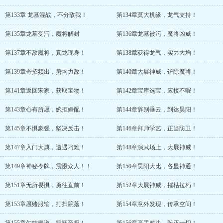
第133章 龙墓混战，不分敌我！
第134章莫大机缘，龙气支持！
第135章龙墓受污，魔将解封
第136章龙墓被污，魔将凶威！
第137章不敌魔将，真龙现身！
第138章获得龙气，实力大增！
第139章奇招频出，势均力敌！
第140章大展神威，铲除魔将！
第141章返回宋家，获取宝物！
第142章宝库选宝，应接不暇！
第143章心有所愿，婉拒婚配！
第144章辞别垂云，到达昊阳！
第145章不惧豪强，坚决反击！
第146章拜师学艺，正当防卫！
第147章入门大典，遭遇刁难！
第148章演武场上，大展神威！
第149章神秘令牌，震慑众人！！
第150章昊阳大比，各显神通！
第151章无所畏惧，勇往直前！
第152章大展神威，摧枯拉朽！
第153章愿赌服输，打扫院落！
第154章意外发现，传承空间！