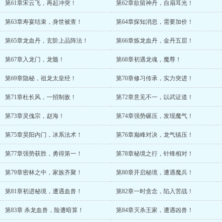
第61章宋云飞，再起冲突！
第62章欲留神丹，自扇耳光！
第63章寿宴结束，身世被查！
第64章探知消息，需要加价！
第65章龙血丹，玄阶上品阵法！
第66章炼龙血丹，金丹五层！
第67章入龙门，龙髓！
第68章初遇龙魂，魔尊！
第69章隐秘，祖龙太皇经！
第70章修习传承，实力突进！
第71章杜长风，一招制敌！
第72章意见不一，以武证道！
第73章灵傀宗，赵海！
第74章强势碾压，发现魔气！
第75章昊阳内门，冰系法术！
第76章巅峰对决，龙气镇压！
第77章强势获胜，勇得第一！
第78章秘境之行，针锋相对！
第79章密林之中，家族齐聚！
第80章开启秘境，遭遇魔兵！
第81章初进秘境，遭遇血兽！
第82章一时贪念，陷入苦战！
第83章 杀龙血兽，险遭暗算！
第84章灭杀王家，遭遇凶兽！