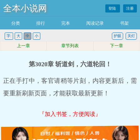
全本小说网
登陆
注册
分类
排行
完本
阅读记录
书架
字:
大
中
小
护眼
关灯
上一章
章节列表
下一章
第3020章 斩道剑，六道轮回！
正在手打中，客官请稍等片刻，内容更新后，需
要重新刷新页面，才能获取最新更新！
『加入书签，方便阅读』