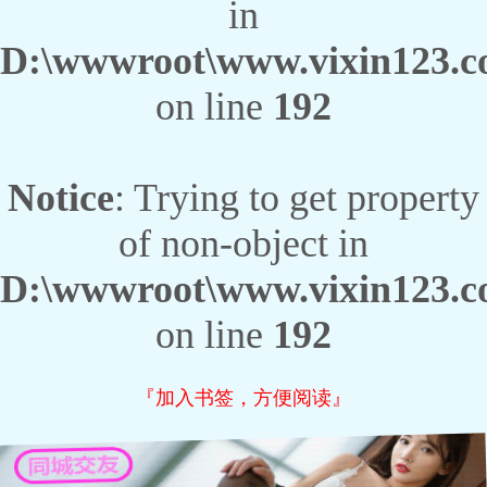
in
D:\wwwroot\www.vixin123.co
on line
192
Notice
: Trying to get property
of non-object in
D:\wwwroot\www.vixin123.co
on line
192
『加入书签，方便阅读』