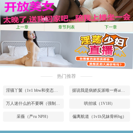
上一章
章节列表
下一章
热门推荐
淫骚丫鬟（1v1 bbw和变态腹黑男）
据说我是病娇反派唯一疼ai的妹妹（兄妹骨）
万人迷什么的不要啊（强制NPH）
哄丝绒（1V1H）
采薇（产ru NPH）
偏离航道（1v1h兄妹骨科bg）