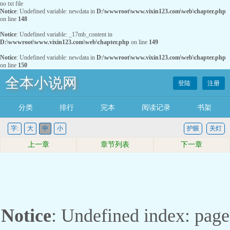
no txt file
Notice
: Undefined variable: newdata in
D:\wwwroot\www.vixin123.com\web\chapter.php
on line
148
Notice
: Undefined variable: _17mb_content in
D:\wwwroot\www.vixin123.com\web\chapter.php
on line
149
Notice
: Undefined variable: newdata in
D:\wwwroot\www.vixin123.com\web\chapter.php
on line
150
全本小说网
登陆
注册
分类
排行
完本
阅读记录
书架
字:
大
中
小
护眼
关灯
上一章
章节列表
下一章
Notice
: Undefined index: page