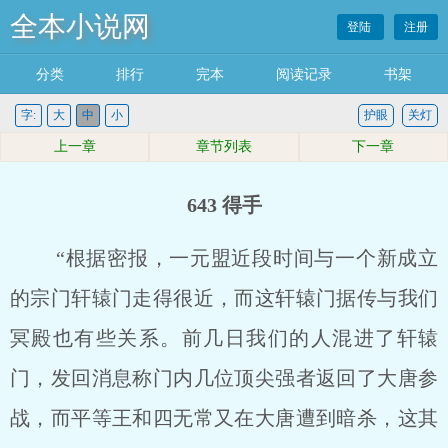
全本小说网
登陆
注册
分类
排行
完本
阅读记录
书架
字:
大
中
小
护眼
关灯
上一章
章节列表
下一章
643 得手
“根据密报，一元盟近段时间与一个新成立
的宗门轩辕门走得很近，而这轩辕门据传与我们
冥殿也有些关系。前几日我们的人混进了轩辕
门，发回消息称门内几位顶尖强者返回了大唐参
战，而平等王和四无常又在大唐遭到暗杀，这其