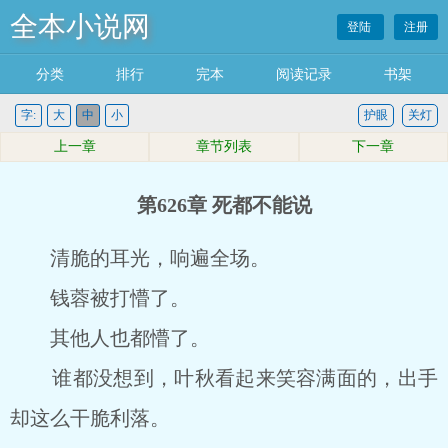
全本小说网
登陆
注册
分类
排行
完本
阅读记录
书架
字:
大
中
小
护眼
关灯
上一章
章节列表
下一章
第626章 死都不能说
清脆的耳光，响遍全场。
钱蓉被打懵了。
其他人也都懵了。
谁都没想到，叶秋看起来笑容满面的，出手
却这么干脆利落。