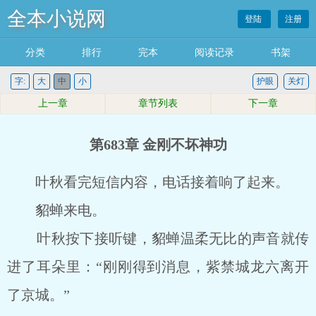
全本小说网
登陆
注册
分类
排行
完本
阅读记录
书架
字:
大
中
小
护眼
关灯
上一章
章节列表
下一章
第683章 金刚不坏神功
叶秋看完短信内容，电话接着响了起来。
貂蝉来电。
叶秋按下接听键，貂蝉温柔无比的声音就传
进了耳朵里：“刚刚得到消息，紫禁城龙六离开
了京城。”