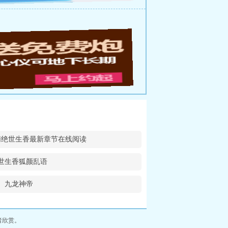
莉绝世生香最新章节在线阅读
世生香狐颜乱语
九龙神帝
者欣赏。