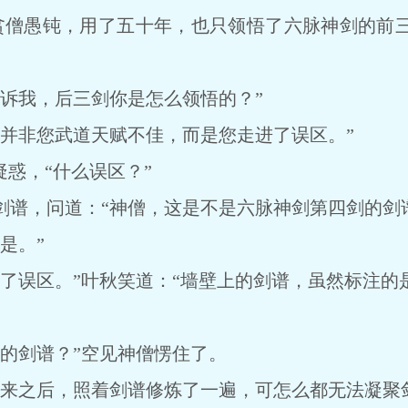
僧愚钝，用了五十年，也只领悟了六脉神剑的前三
我，后三剑你是怎么领悟的？”
非您武道天赋不佳，而是您走进了误区。”
惑，“什么误区？”
，问道：“神僧，这是不是六脉神剑第四剑的剑谱
是。”
误区。”叶秋笑道：“墙壁上的剑谱，虽然标注的
剑谱？”空见神僧愣住了。
之后，照着剑谱修炼了一遍，可怎么都无法凝聚剑