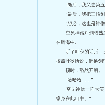
“随后，我又去第五层
“最后，我把三招剑谱
“想必，这也是神僧您
空见神僧对剑谱熟悉
在脑海中。
听了叶秋的话后，空
按照叶秋所说，调换剑
顿时，豁然开朗。
“哈哈哈……”
空见神僧一阵大笑，
缘身在此山中。”