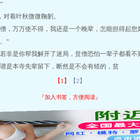
”
对着叶秋微微鞠躬。
，万万使不得，我还是一个晚辈，怎能担得起您如
。”
非是你帮我解开了迷局，贫僧恐怕一辈子都看不到
谱是本寺先辈留下，断然是不会有错的，贫
【1】
【2】
『加入书签，方便阅读』