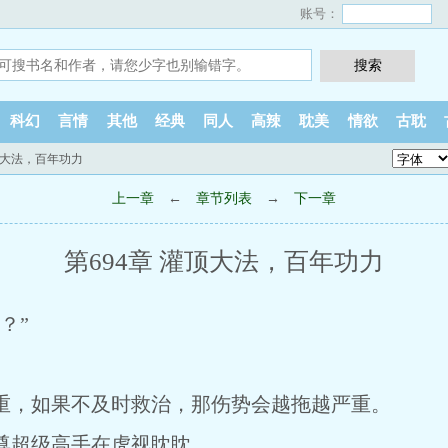
账号：
科幻
言情
其他
经典
同人
高辣
耽美
情欲
古耽
灌顶大法，百年功力
上一章
←
章节列表
→
下一章
第694章 灌顶大法，百年功力
？”
，如果不及时救治，那伤势会越拖越严重。
超级高手在虎视眈眈。