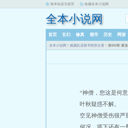
将本站设为首页
收藏全本小说网
全本小说网
首页
玄幻
修真
都市
历史
网游
全本小说网
>
狐颜乱语新书绝世生香
> 第694章 
“神僧，您这是何意
叶秋疑惑不解。
空见神僧受伤很严重
何况，塔下还有一尊