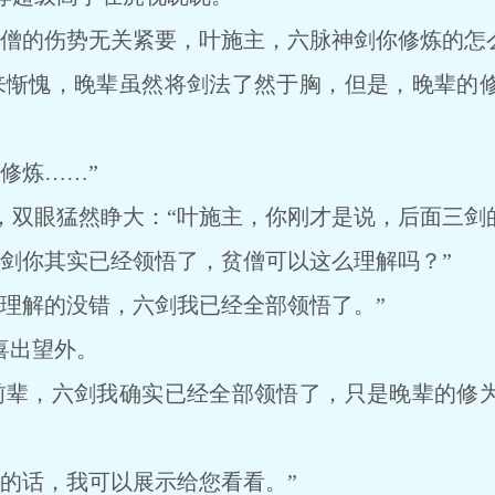
的伤势无关紧要，叶施主，六脉神剑你修炼的怎么
惭愧，晚辈虽然将剑法了然于胸，但是，晚辈的修
修炼……”
眼猛然睁大：“叶施主，你刚才是说，后面三剑的
你其实已经领悟了，贫僧可以这么理解吗？”
解的没错，六剑我已经全部领悟了。”
喜出望外。
辈，六剑我确实已经全部领悟了，只是晚辈的修为
话，我可以展示给您看看。”