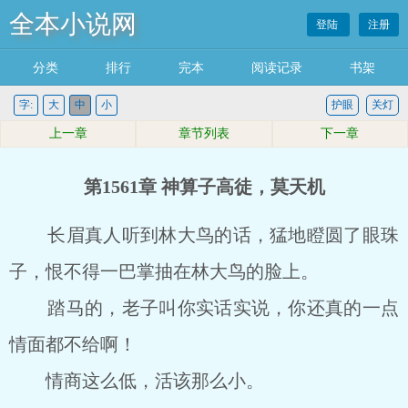
全本小说网
登陆
注册
分类
排行
完本
阅读记录
书架
字:
大
中
小
护眼
关灯
上一章
章节列表
下一章
第1561章 神算子高徒，莫天机
长眉真人听到林大鸟的话，猛地瞪圆了眼珠
子，恨不得一巴掌抽在林大鸟的脸上。
踏马的，老子叫你实话实说，你还真的一点
情面都不给啊！
情商这么低，活该那么小。